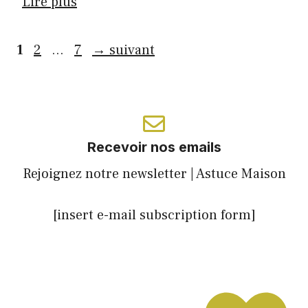
Lire plus
Page
Page
Page
1
2
…
7
→
suivant
Recevoir nos emails
Rejoignez notre newsletter | Astuce Maison
[insert e-mail subscription form]