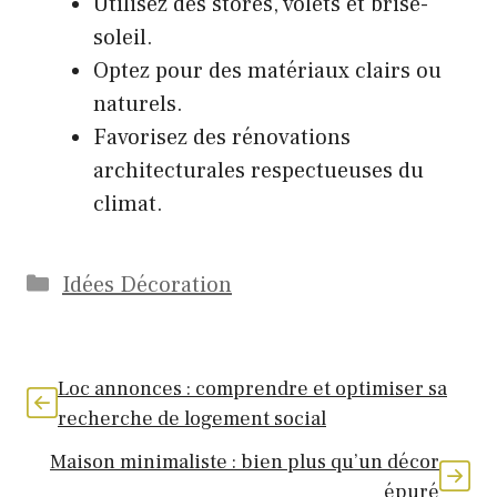
Utilisez des stores, volets et brise-
soleil.
Optez pour des matériaux clairs ou
naturels.
Favorisez des rénovations
architecturales respectueuses du
climat.
Catégories
Idées Décoration
Loc annonces : comprendre et optimiser sa
recherche de logement social
Maison minimaliste : bien plus qu’un décor
épuré