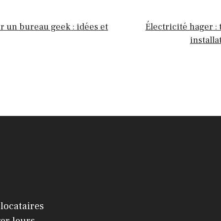
 un bureau geek : idées et
Électricité hager :
installa
 locataires
er leurs