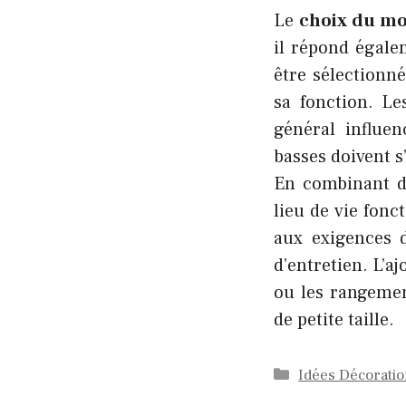
Le
choix du mo
il répond égale
être sélectionné
sa fonction. Le
général influen
basses doivent s
En combinant d
lieu de vie fonc
aux exigences d
d’entretien. L’
ou les rangemen
de petite taille.
Catégories
Idées Décorati