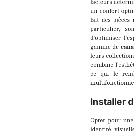
facteurs déterm
un confort opti
fait des pièces
particulier, s
d’optimiser l’e
gamme de
cana
leurs collection
combine l’esthét
ce qui le rend
multifonctionne
Installer
Opter pour un
identité visue