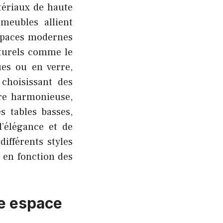
tériaux de haute
 meubles allient
espaces modernes
aturels comme le
ues ou en verre,
choisissant des
ère harmonieuse,
s tables basses,
d’élégance et de
ifférents styles
 en fonction des
ue espace