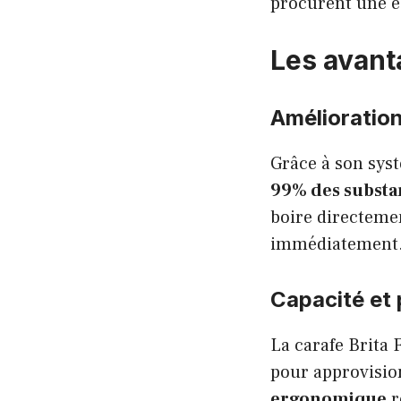
procurent une e
Les avanta
Amélioration 
Grâce à son syst
99% des substan
boire directemen
immédiatement
Capacité et 
La carafe Brita F
pour approvision
ergonomique
r