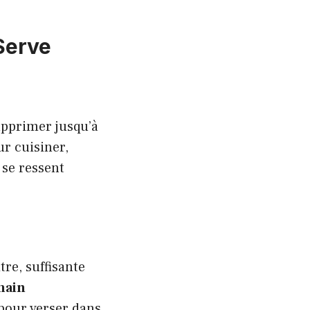
 Serve
upprimer jusqu’à
ur cuisiner,
 se ressent
tre, suffisante
main
 pour verser dans