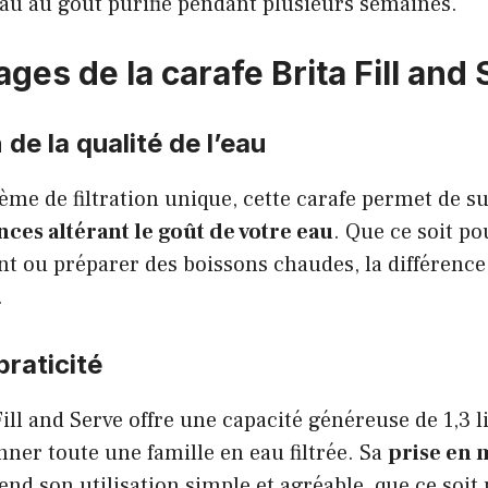
au au goût purifié pendant plusieurs semaines.
ges de la carafe Brita Fill and
de la qualité de l’eau
ème de filtration unique, cette carafe permet de s
ces altérant le goût de votre eau
. Que ce soit po
t ou préparer des boissons chaudes, la différence
.
praticité
ill and Serve offre une capacité généreuse de 1,3 li
ner toute une famille en eau filtrée. Sa
prise en 
end son utilisation simple et agréable, que ce soit