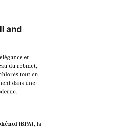
ll and
 élégance et
eau du robinet,
 chlorés tout en
ement dans une
moderne.
sphénol (BPA)
, la