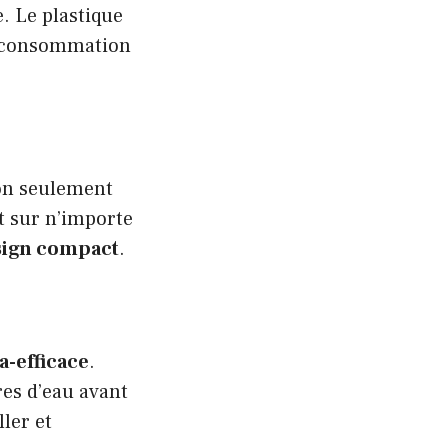
e. Le plastique
ne consommation
non seulement
t sur n’importe
sign compact
.
a-efficace
.
tres d’eau avant
ller et