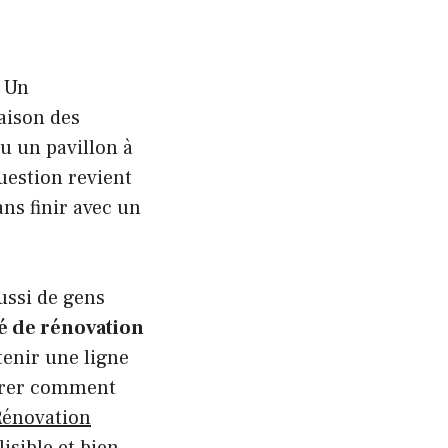
. Un
aison des
u un pavillon à
uestion revient
ns finir avec un
ussi de gens
é de rénovation
tenir une ligne
ontrer comment
Rénovation
lisible et bien