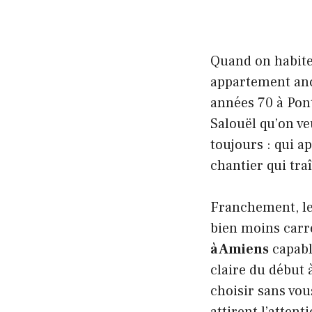
Quand on habite
appartement anc
années 70 à Pont
Salouël qu’on ve
toujours : qui a
chantier qui tra
Franchement, le
bien moins carré
à Amiens
capabl
claire du début 
choisir sans vo
attirent l’attent