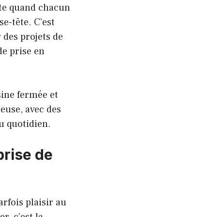
vite quand chacun
se-tête. C’est
r des projets de
de prise en
sine fermée et
euse, avec des
u quotidien.
prise de
arfois plaisir au
r, c’est la