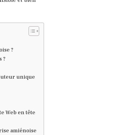
oise ?
s ?
ocuteur unique
te Web en tête
prise amiénoise