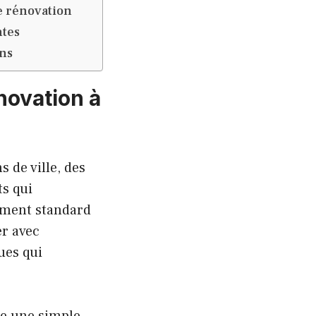
e rénovation
ntes
ens
novation à
 de ville, des
ts qui
gement standard
er avec
ues qui
tre une simple