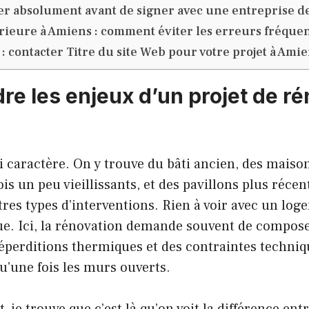
er absolument avant de signer avec une entreprise d
rieure à Amiens : comment éviter les erreurs fréque
n : contacter Titre du site Web pour votre projet à Ami
e les enjeux d’un projet de ré
 caractère. On y trouve du bâti ancien, des maisons
s un peu vieillissants, et des pavillons plus récen
res types d’interventions. Rien à voir avec un lo
gue. Ici, la rénovation demande souvent de compos
déperditions thermiques et des contraintes techniq
u’une fois les murs ouverts.
 je trouve que c’est là qu’on voit la différence en