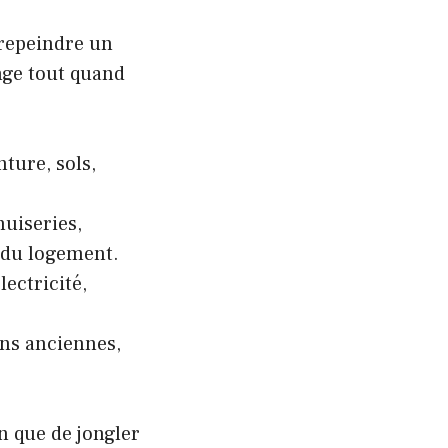
 repeindre un
ange tout quand
nture, sols,
nuiseries,
 du logement.
lectricité,
ons anciennes,
n que de jongler