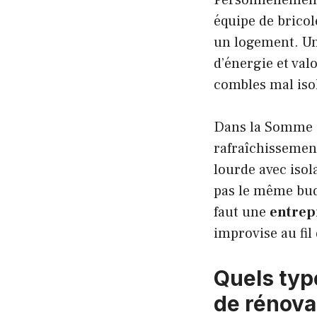
équipe de brico
un logement. Un
d’énergie et val
combles mal isol
Dans la Somme et
rafraîchissement
lourde avec isol
pas le même budg
faut une
entrep
improvise au fil 
Quels typ
de rénova