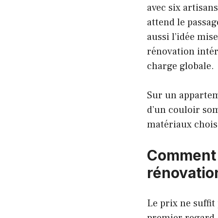
avec six artisan
attend le passag
aussi l’idée mis
rénovation inté
charge globale.
Sur un appartem
d’un couloir som
matériaux choisi
Comment é
rénovatio
Le prix ne suffit
premier regard, p