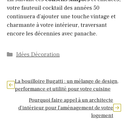
votre fauteuil cocktail des années 50
continuera d’ajouter une touche vintage et
charmante à votre intérieur, traversant
encore les décennies avec panache.
Catégories
Idées Décoration
La bouilloire Bugatti : un mélange de design,
performance et utilité pour votre cuisine
Pourquoi faire appel à un architecte
d’intérieur pour l’aménagement de votre
logement