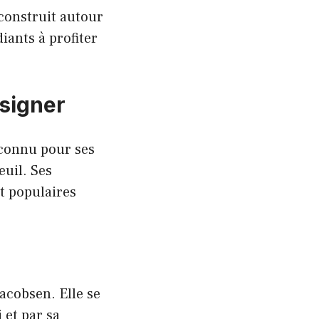
construit autour
diants à profiter
esigner
 connu pour ses
uil. Ses
t populaires
acobsen. Elle se
 et par sa