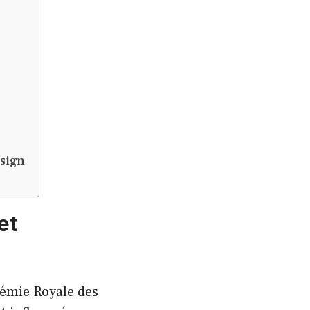
esign
et
démie Royale des