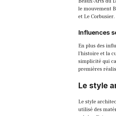
Beaux-Arts du Da
le mouvement Ba
et Le Corbusier.
Influences 
En plus des inf
l’histoire et la 
simplicité qui c
premières réalis
Le style 
Le style archite
utilisé des matér