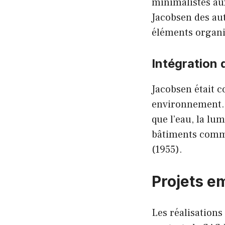
minimalistes aux
Jacobsen des aut
éléments organi
Intégration 
Jacobsen était c
environnement. S
que l’eau, la lu
bâtiments comme
(1955).
Projets e
Les réalisations