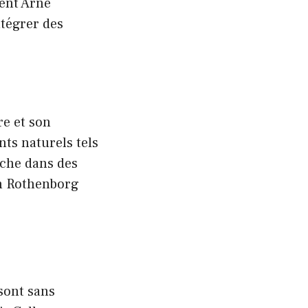
ment Arne
ntégrer des
re et son
ts naturels tels
oche dans des
on Rothenborg
 sont sans