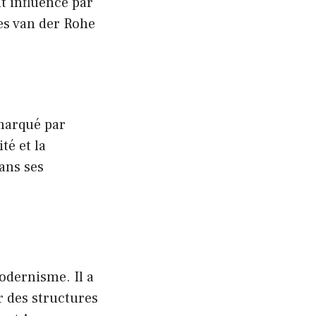
t influencé par
es van der Rohe
 marqué par
té et la
dans ses
odernisme. Il a
er des structures