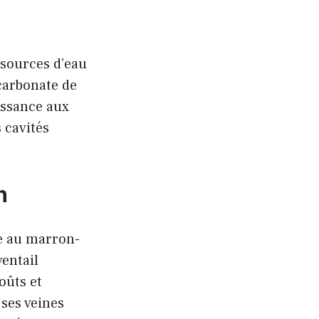
 sources d’eau
carbonate de
issance aux
 cavités
n
re au marron-
ventail
oûts et
 ses veines