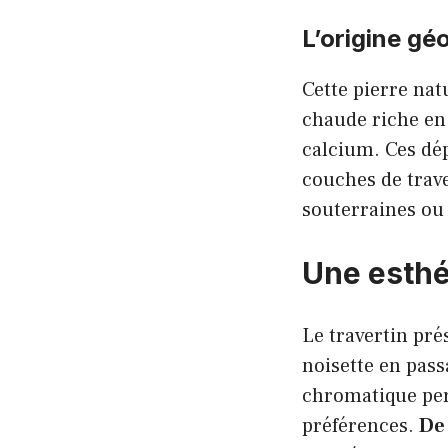
L’origine gé
Cette pierre nat
chaude riche en 
calcium. Ces dé
couches de trav
souterraines ou
Une esthé
Le travertin pré
noisette en pass
chromatique perm
préférences.
De 