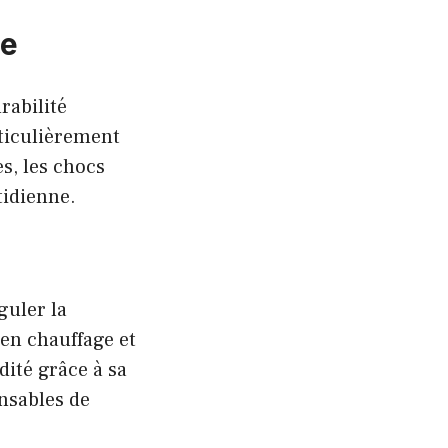
ne
rabilité
rticulièrement
es, les chocs
tidienne.
guler la
 en chauffage et
dité grâce à sa
onsables de