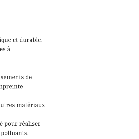
ique et durable.
es à
gisements de
empreinte
autres matériaux
sé pour réaliser
 polluants.