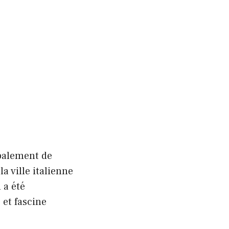
palement de
a ville italienne
 a été
 et fascine