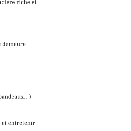
actère riche et
re demeure :
, bandeaux…)
 et entretenir