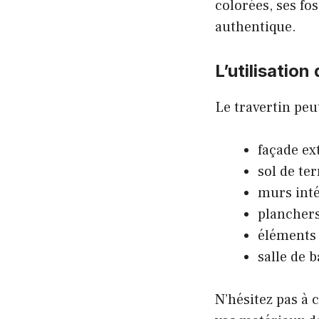
colorées, ses fos
authentique.
L’utilisation
Le travertin peu
façade ex
sol de te
murs inté
plancher
éléments 
salle de 
N’hésitez pas à 