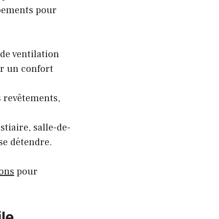
ipements pour
de ventilation
ir un confort
s revêtements,
tiaire, salle-de-
se détendre.
ons
pour
ile