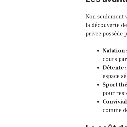
Non seulement vo
la découverte de
privée possède p
Natation 
cours par
Détente :
espace sé
Sport th
pour rest
Conviviali
comme de