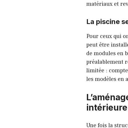
matériaux et re
La piscine s
Pour ceux qui on
peut être insta
de modules en bo
préalablement ré
limitée : compte
les modèles en a
L’aménage
intérieure
Une fois la stru