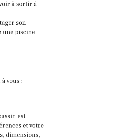
oir à sortir à
rtager son
e une piscine
 à vous :
bassin est
érences et votre
es, dimensions,