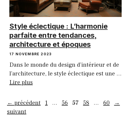
Style éclectique : L’harmonie
parfaite entre tendances,
architecture et époques
17 NOVEMBRE 2023
Dans le monde du design d’intérieur et de
l’architecture, le style éclectique est une …
Lire plus
Page
Page
Page
Page
Page
←
précédent
1
…
56
57
58
…
60
→
suivant