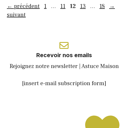
Page
Page
Page
Page
Page
←
précédent
1
…
11
12
13
…
18
→
suivant
Recevoir nos emails
Rejoignez notre newsletter | Astuce Maison
[insert e-mail subscription form]