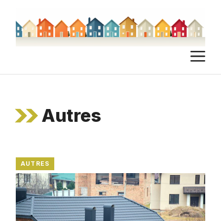
Aller
au
contenu
M
Autres
AUTRES