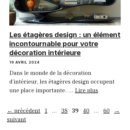
Les étagères design : un élément
incontournable pour votre
décoration intérieure
19 AVRIL 2024
Dans le monde de la décoration
d’intérieur, les étagères design occupent
une place importante. …
Lire plus
Page
Page
Page
Page
Page
←
précédent
1
…
38
39
40
…
60
→
suivant