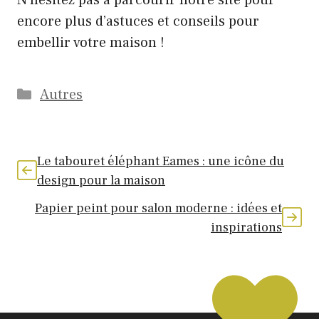
N’hésitez pas à parcourir notre site pour
encore plus d’astuces et conseils pour
embellir votre maison !
Catégories
Autres
Le tabouret éléphant Eames : une icône du
design pour la maison
Papier peint pour salon moderne : idées et
inspirations